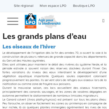
Passer
vers
Site régional
Mon espace LPO
Boutique LPO
le
contenu
Les grands plans d’eau
Les oiseaux de l'hiver
Le développement de l'irrigation dès la fin des années 70, a ouvert la voie à la
construiction de plusieurs retenues de grande capacité dans les départements
du Gers et des Hautes-pyrénées.
Elles sont utilisées pour maintenir le débit des rivières du système Neste, et la
période estivale a souvent raison des réserves stockées durant l'hiver. Ces
fortes variations du niveau des eaux interdisent le développement d'une
végétation aquatique importante. Quelques saules cependant colonisent
progressivement les pointes. Ils servent alors de refuges aux oiseaux lors de la
nidification ou comme zone de frayère aux poissons.
Durant la mauvaise saison, ces lacs accueillent des oiseaux hivernants,
principalement des canards sauvages, et les zones de vasières dégagées en
automne permettent le stationnement de nombreux limicoles migrateurs:
Le Canard colvert (Anas plathyrhyncos) est présent sur tous les plans d'eau.
Peu farouche, on observe facilement les canes au printemps en compagnie de
leur nichée, là où quelques plantes immergées agrémentent les rives de nos