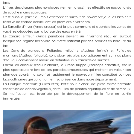
lacs.
L'hiver, des oiseaux plus nordiques viennent grossir les effectifs de nos canards
de souche moins sauvages.
C'est aussi à-partir du mois d'octobre et surtout de novembre, que les lacs en "
réserve de chasse accueillent les premiers hivernants.
La Sarcelle d'hiver (Anas crecca) est la plus commune et apprécie les zones de
vasières dégagées par la baisse des eaux en été.
Le Canard siffleur (Anas penelope) devient un hivernant régulier, surtout
lorsque son régime herbivore peut être satisfait par des prairies en bordure du
lac.
Les Canards plongeurs, Fuligules milouins (Aythya ferina) et Fuligules
morillons (Aythya fuligula), sont observés plus sporadiquement sur nos plans
d'eau qui conviennent mieux, en définitive, aux canards de surface.
Parmi les oiseaux d'eau nicheurs, le Grèbe huppé (Podiceps cristatus) est le
plus spectaculaire lors de ses parades amoureuses qui mettent en valeur son
plumage coloré. Il a colonisé rapidement le nouveau milieu constitué par ces
lacs collinaires qui conditionnent sa présence dans notre département.
La Foulque macroule (Fulica atra) bâtit pour nicher une plate-forme flottante
constituée de débris végétaux, de feuilles de plantes aquatiques et de rameaux.
Sa nidification est favorisée par le développement de la flore en partie
immergée.